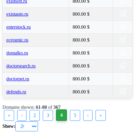
🛒
existsoft.ru
800.00 $
🛒
existauto.ru
800.00 $
🛒
enterstock.ru
800.00 $
🛒
eceramic.ru
800.00 $
🛒
domalko.ru
800.00 $
🛒
doctorsearch.ru
800.00 $
🛒
doctorpet.ru
800.00 $
🛒
defends.ru
800.00 $
Domains shown:
61-80
of
367
4
«
‹
2
3
5
›
»
Show: